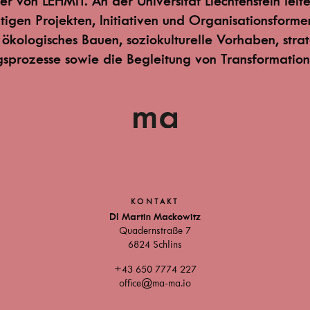
er von LEHMIT. An der Universität Liechtenstein leite
ltigen Projekten, Initiativen und Organisationsform
r ökologisches Bauen, soziokulturelle Vorhaben, stra
gsprozesse sowie die Begleitung von Transformation
KONTAKT
DI
Martin Mackowitz
Quadernstraße 7
6824
Schlins
+43 650 7774 227
office@ma-ma.io