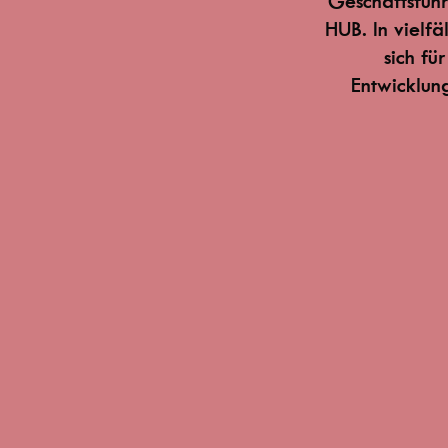
Geschäftsführ
HUB. In vielfä
sich fü
Entwicklun