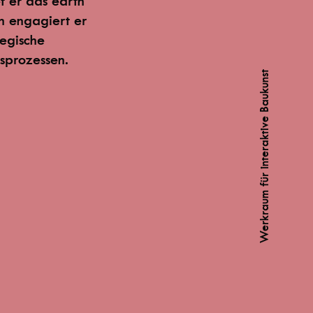
t er das earth
en engagiert er
tegische
sprozessen.
Werkraum für interaktive Baukunst